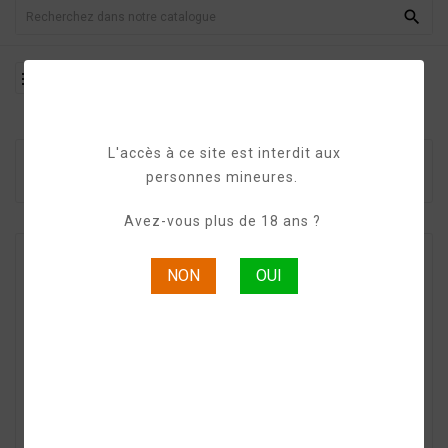


L'accès à ce site est interdit aux
Page D'accueil
GRANDS DOMAINES
personnes mineures.
COGNAC
Grands Domaines XO
Avez-vous plus de 18 ans ?
NON
OUI