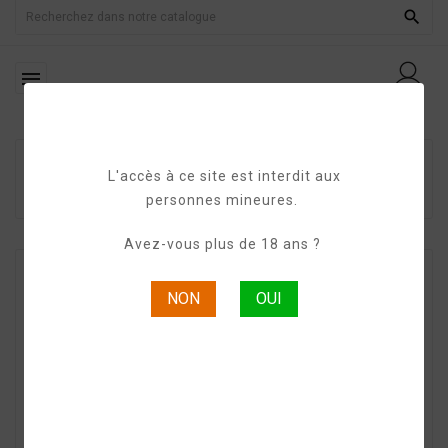


Page D'accueil
ABK6 COGNAC
GAMME GRANDE
L'accès à ce site est interdit aux
CHAMPAGNE
ABECASSIS Grande Champagne
VSOP
personnes mineures.
Avez-vous plus de 18 ans ?
NON
OUI