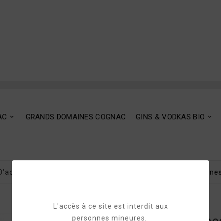
AC
GRANDS DOMAINES COGNAC
GINS & VODKAS BIO
D'accueil
GRANDS DOMAINES COGNAC
Grands Domaines
L'accès à ce site est interdit aux
personnes mineures.