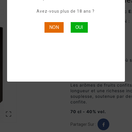
Grands Domaines
Avez-vous plus de 18 ans ?
Grands Domaines Cognac
E
NOTES DE DÉGUSTATION :
NON
OUI
À l'oeil
Couleur vieil or.
Au nez
Complexité aromatique où s
fruits confits et de miel.
En bouche
Les arômes de fruits confit
longueur et une richesse in
souplesse, soutenue par des
confite.
70 cl - 40% vol.

Partager Sur :