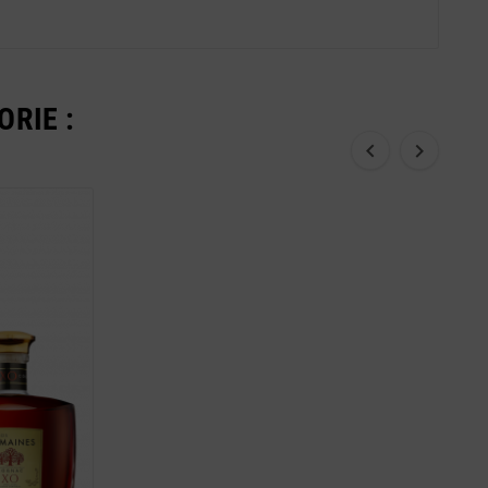
RIE :

