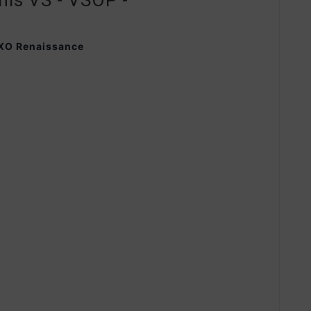
is VS - VSOP -
XO Renaissance