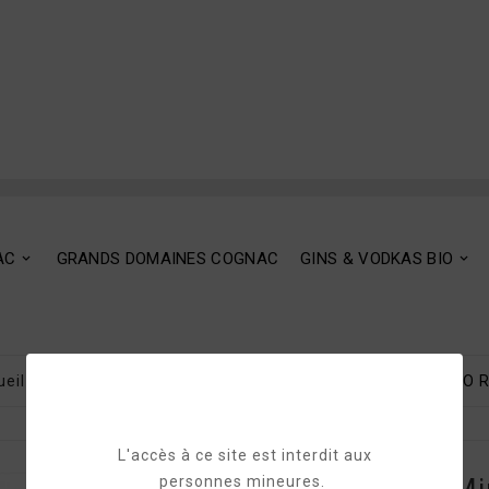
AC
GRANDS DOMAINES COGNAC
GINS & VODKAS BIO
ueil
ABK6 COGNAC
ABK6 Cognac Minis VS - VSOP - XO 
L'accès à ce site est interdit aux
personnes mineures.