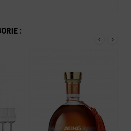
ORIE :

