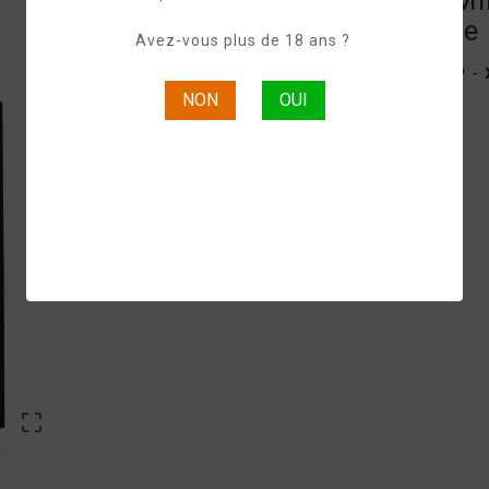
ABK6 Cognac Min
XO Renaissance
Avez-vous plus de 18 ans ?
ABK6 Cognac
VS
-
VSOP
-
NON
OUI
3x
5cl
-
70% vol.
Partager Sur :
