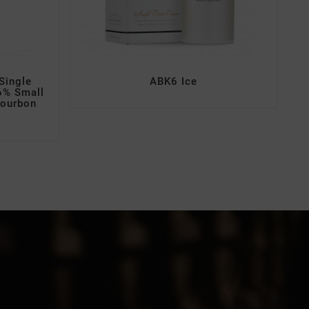
Single
ABK6 Ice
6% Small
Bourbon