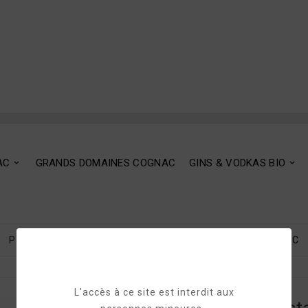
AC
GRANDS DOMAINES COGNAC
GINS & VODKAS BIO
Page D'accueil
ABK6 Family Estate - BORDEAUX BLANC
L'accès à ce site est interdit aux