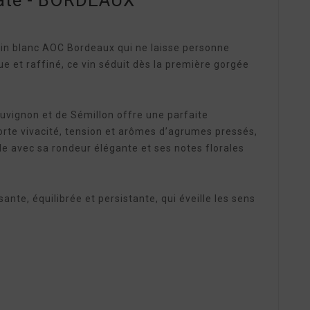
ate - BORDEAUX
vin blanc AOC Bordeaux qui ne laisse personne
que et raffiné, ce vin séduit dès la première gorgée
uvignon et de Sémillon offre une parfaite
rte vivacité, tension et arômes d’agrumes pressés,
le avec sa rondeur élégante et ses notes florales
ante, équilibrée et persistante, qui éveille les sens