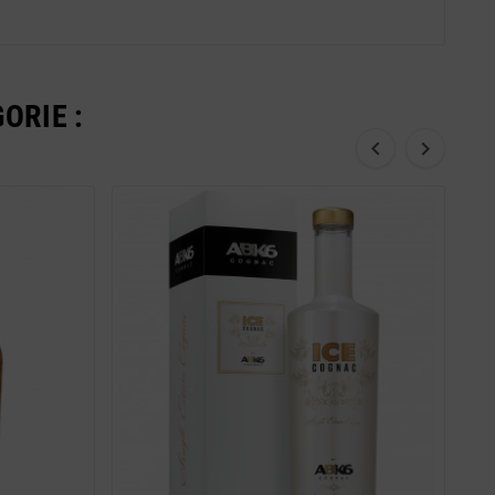
ORIE :

