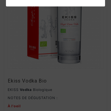
Ekiss Vodka Bio
EKISS
Vodka
Biologique
NOTES DE DÉGUSTATION :
À l'oeil