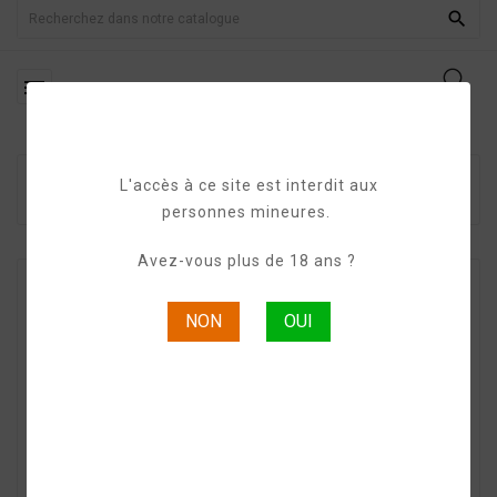


Page D'accueil
GINS & VODKAS BIO
Ekiss
L'accès à ce site est interdit aux
Vodka Bio
personnes mineures.
Avez-vous plus de 18 ans ?
NON
OUI