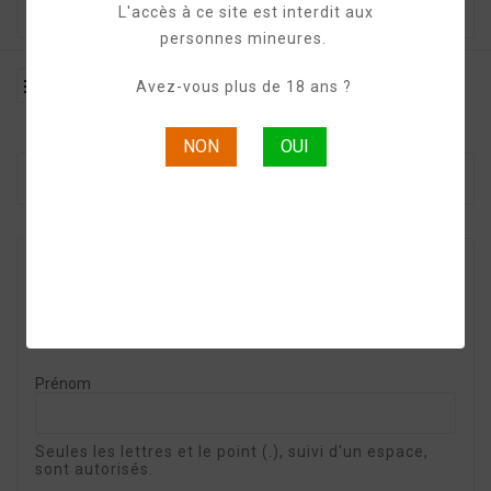
L'accès à ce site est interdit aux

personnes mineures.

Avez-vous plus de 18 ans ?
NON
OUI
Page D'accueil
Créer Un Compte
Sign In
Vous avez déjà un compte ?
Connectez-vous
Titre
M
Mme
Autre
Prénom
Seules les lettres et le point (.), suivi d'un espace,
sont autorisés.